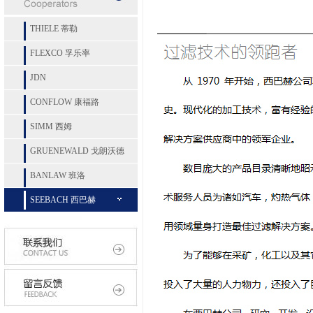
THIELE 蒂勒
FLEXCO 孚乐率
JDN
CONFLOW 康福路
SIMM 西姆
GRUENEWALD 戈朗沃德
BANLAW 班洛
SEEBACH 西巴赫